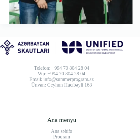
Telefon: +994 70 804 28 04
Wp: +994 70 804 28 04
Email: info@summerprogram.az
Ünvan: Ceyhun Hacıbəyli 168
Ana menyu
Ana səhifə
Proqram