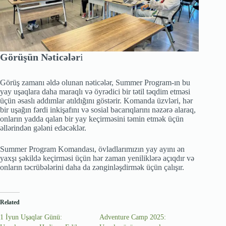
Görüşün Nəticələr
i
Görüş zamanı əldə olunan nəticələr, Summer Program-ın bu
yay uşaqlara daha maraqlı və öyrədici bir tətil təqdim etməsi
üçün əsaslı addımlar atıldığını göstərir. Komanda üzvləri, hər
bir uşağın fərdi inkişafını və sosial bacarıqlarını nəzərə alaraq,
onların yadda qalan bir yay keçirməsini təmin etmək üçün
əllərindən gələni edəcəklər.
Summer Program Komandası, övladlarımızın yay ayını ən
yaxşı şəkildə keçirməsi üçün hər zaman yeniliklərə açıqdır və
onların təcrübələrini daha da zənginləşdirmək üçün çalışır.
Related
1 İyun Uşaqlar Günü:
Adventure Camp 2025: