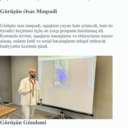
Görüşün Əsas Məqsədi
Görüşün əsas məqsədi, uşaqların yayını həm əyləncəli, həm də
öyrədici keçirməsi üçün ən yaxşı proqramı hazırlamaq idi.
Komanda üzvləri, uşaqların maraqlarını və ehtiyaclarını nəzərə
alaraq, onların fərdi və sosial bacarıqlarını inkişaf etdirəcək
fəaliyyətlər üzərində işlədi.
Görüşün Gündəmi