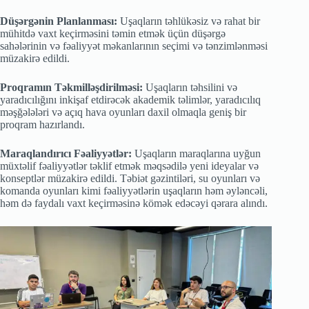
Düşərgənin Planlanması:
Uşaqların təhlükəsiz və rahat bir
mühitdə vaxt keçirməsini təmin etmək üçün düşərgə
sahələrinin və fəaliyyət məkanlarının seçimi və tənzimlənməsi
müzakirə edildi.
Proqramın Təkmilləşdirilməsi:
Uşaqların təhsilini və
yaradıcılığını inkişaf etdirəcək akademik təlimlər, yaradıcılıq
məşğələləri və açıq hava oyunları daxil olmaqla geniş bir
proqram hazırlandı.
Maraqlandırıcı Fəaliyyətlər:
Uşaqların maraqlarına uyğun
müxtəlif fəaliyyətlər təklif etmək məqsədilə yeni ideyalar və
konseptlər müzakirə edildi. Təbiət gəzintiləri, su oyunları və
komanda oyunları kimi fəaliyyətlərin uşaqların həm əyləncəli,
həm də faydalı vaxt keçirməsinə kömək edəcəyi qərara alındı.