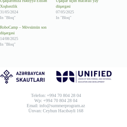
Uşaqlarımıza Hədiyyə Edilən
Uşaqlar üçün macəralı yay
Xoşbəxtlik
düşərgəsi
31/05/2024
07/05/2025
In "Bloq"
In "Bloq"
RoboCamp – Mövsümün son
düşərgəsi
14/08/2025
In "Bloq"
Telefon: +994 70 804 28 04
Wp: +994 70 804 28 04
Email: info@summerprogram.az
Ünvan: Ceyhun Hacıbəyli 168