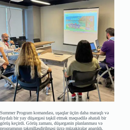
Summer Program komandası, uşaqlar üçün daha maraqlı və
faydalı bir yay düşərgəsi təşkil etmək məqsədilə əhatəli bir
görüş keçirdi. Görüş zamanı, düşərgənin planlanması və
proqramının təkmilləşdirilməsi üzrə müzakirələr aparıldı.