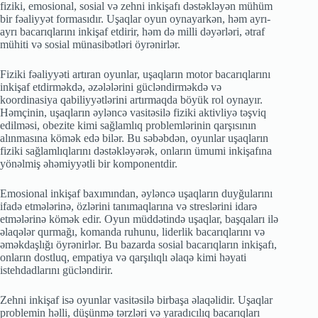
fiziki, emosional, sosial və zehni inkişafı dəstəkləyən mühüm
bir fəaliyyət formasıdır. Uşaqlar oyun oynayarkən, həm ayrı-
ayrı bacarıqlarını inkişaf etdirir, həm də milli dəyərləri, ətraf
mühiti və sosial münasibətləri öyrənirlər.
Fiziki fəaliyyəti artıran oyunlar, uşaqların motor bacarıqlarını
inkişaf etdirməkdə, əzələlərini gücləndirməkdə və
koordinasiya qabiliyyətlərini artırmaqda böyük rol oynayır.
Həmçinin, uşaqların əyləncə vasitəsilə fiziki aktivliyə təşviq
edilməsi, obezite kimi sağlamlıq problemlərinin qarşısının
alınmasına kömək edə bilər. Bu səbəbdən, oyunlar uşaqların
fiziki sağlamlıqlarını dəstəkləyərək, onların ümumi inkişafına
yönəlmiş əhəmiyyətli bir komponentdir.
Emosional inkişaf baxımından, əyləncə uşaqların duyğularını
ifadə etmələrinə, özlərini tanımaqlarına və streslərini idarə
etmələrinə kömək edir. Oyun müddətində uşaqlar, başqaları ilə
əlaqələr qurmağı, komanda ruhunu, liderlik bacarıqlarını və
əməkdaşlığı öyrənirlər. Bu bazarda sosial bacarıqların inkişafı,
onların dostluq, empatiya və qarşılıqlı əlaqə kimi həyati
istehdadlarını gücləndirir.
Zehni inkişaf isə oyunlar vasitəsilə birbaşa əlaqəlidir. Uşaqlar
problemin həlli, düşünmə tərzləri və yaradıcılıq bacarıqları