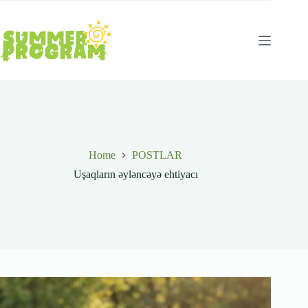
Skip
to
content
Home
POSTLAR
Uşaqların əyləncəyə ehtiyacı