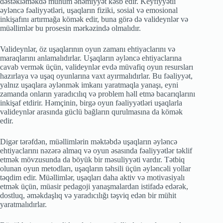
dəstəkləməkdə mühüm əhəmiyyət kəsb edir. Keyfiyyətli
əyləncə fəaliyyətləri, uşaqların fiziki, sosial və emosional
inkişafını artırmağa kömək edir, buna görə də valideynlər və
müəllimlər bu prosesin mərkəzində olmalıdır.
Valideynlər, öz uşaqlarının oyun zamanı ehtiyaclarını və
maraqlarını anlamalıdırlar. Uşaqların əyləncə ehtiyaclarına
cavab vermək üçün, valideynlər evdə müvafiq oyun resursları
hazırlaya və uşaq oyunlarına vaxt ayırmalıdırlar. Bu fəaliyyət,
yalnız uşaqlara əylənmək imkanı yaratmaqla yanaşı, eyni
zamanda onların yaradıcılıq və problem həll etmə bacarıqlarını
inkişaf etdirir. Həmçinin, birgə oyun fəaliyyətləri uşaqlarla
valideynlər arasında güclü bağların qurulmasına da kömək
edir.
Digər tərəfdən, müəllimlərin məktəbdə uşaqların əyləncə
ehtiyaclarını nəzərə almaq və oyun əsasında fəaliyyətlər təklif
etmək mövzusunda da böyük bir məsuliyyəti vardır. Tətbiq
olunan oyun metodları, uşaqların təhsili üçün əyləncəli yollar
təqdim edir. Müəllimlər, uşaqları daha aktiv və motivasiyalı
etmək üçün, müasir pedagoji yanaşmalardan istifadə edərək,
dostluq, əməkdaşlıq və yaradıcılığı təşviq edən bir mühit
yaratmalıdırlar.