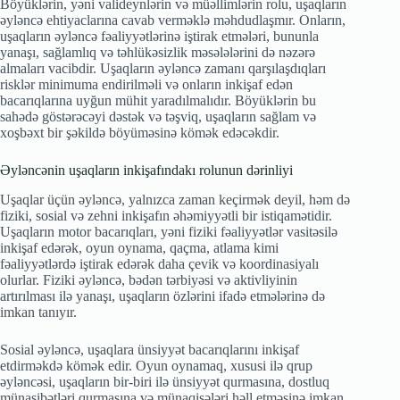
Böyüklərin, yəni valideynlərin və müəllimlərin rolu, uşaqların
əyləncə ehtiyaclarına cavab verməklə məhdudlaşmır. Onların,
uşaqların əyləncə fəaliyyətlərinə iştirak etmələri, bununla
yanaşı, sağlamlıq və təhlükəsizlik məsələlərini də nəzərə
almaları vacibdir. Uşaqların əyləncə zamanı qarşılaşdıqları
risklər minimuma endirilməli və onların inkişaf edən
bacarıqlarına uyğun mühit yaradılmalıdır. Böyüklərin bu
sahədə göstərəcəyi dəstək və təşviq, uşaqların sağlam və
xoşbəxt bir şəkildə böyüməsinə kömək edəcəkdir.
Əyləncənin uşaqların inkişafındakı rolunun dərinliyi
Uşaqlar üçün əyləncə, yalnızca zaman keçirmək deyil, həm də
fiziki, sosial və zehni inkişafın əhəmiyyətli bir istiqamətidir.
Uşaqların motor bacarıqları, yəni fiziki fəaliyyətlər vasitəsilə
inkişaf edərək, oyun oynama, qaçma, atlama kimi
fəaliyyətlərdə iştirak edərək daha çevik və koordinasiyalı
olurlar. Fiziki əyləncə, bədən tərbiyəsi və aktivliyinin
artırılması ilə yanaşı, uşaqların özlərini ifadə etmələrinə də
imkan tanıyır.
Sosial əyləncə, uşaqlara ünsiyyət bacarıqlarını inkişaf
etdirməkdə kömək edir. Oyun oynamaq, xususi ilə qrup
əyləncəsi, uşaqların bir-biri ilə ünsiyyət qurmasına, dostluq
münasibətləri qurmasına və münaqişələri həll etməsinə imkan