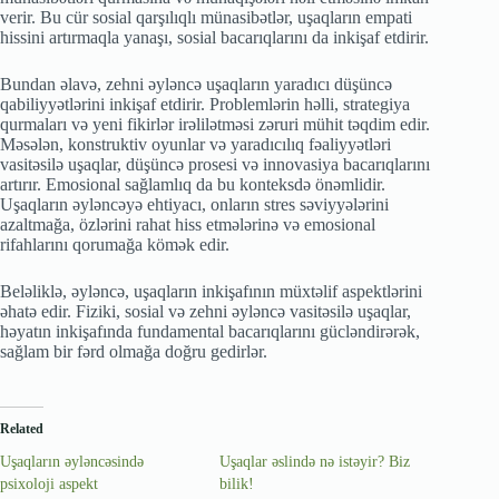
verir. Bu cür sosial qarşılıqlı münasibətlər, uşaqların empati
hissini artırmaqla yanaşı, sosial bacarıqlarını da inkişaf etdirir.
Bundan əlavə, zehni əyləncə uşaqların yaradıcı düşüncə
qabiliyyətlərini inkişaf etdirir. Problemlərin həlli, strategiya
qurmaları və yeni fikirlər irəlilətməsi zəruri mühit təqdim edir.
Məsələn, konstruktiv oyunlar və yaradıcılıq fəaliyyətləri
vasitəsilə uşaqlar, düşüncə prosesi və innovasiya bacarıqlarını
artırır. Emosional sağlamlıq da bu konteksdə önəmlidir.
Uşaqların əyləncəyə ehtiyacı, onların stres səviyyələrini
azaltmağa, özlərini rahat hiss etmələrinə və emosional
rifahlarını qorumağa kömək edir.
Beləliklə, əyləncə, uşaqların inkişafının müxtəlif aspektlərini
əhatə edir. Fiziki, sosial və zehni əyləncə vasitəsilə uşaqlar,
həyatın inkişafında fundamental bacarıqlarını gücləndirərək,
sağlam bir fərd olmağa doğru gedirlər.
Related
Uşaqların əyləncəsində
Uşaqlar əslində nə istəyir? Biz
psixoloji aspekt
bilik!