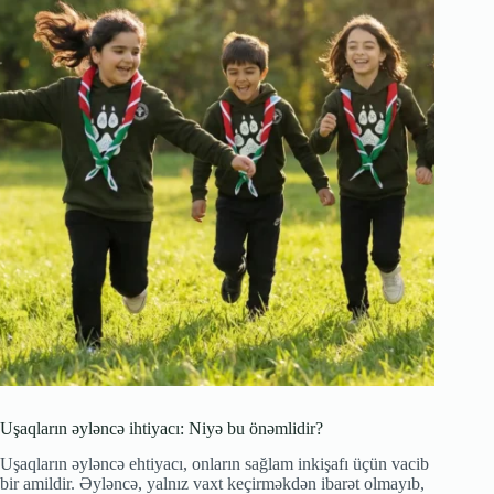
Uşaqların əyləncə ihtiyacı: Niyə bu önəmlidir?
Uşaqların əyləncə ehtiyacı, onların sağlam inkişafı üçün vacib
bir amildir. Əyləncə, yalnız vaxt keçirməkdən ibarət olmayıb,