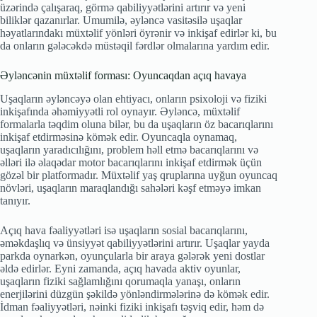
üzərində çalışaraq, görmə qabiliyyətlərini artırır və yeni
biliklər qazanırlar. Umumilə, əyləncə vasitəsilə uşaqlar
həyatlarındakı müxtəlif yönləri öyrənir və inkişaf edirlər ki, bu
da onların gələcəkdə müstəqil fərdlər olmalarına yardım edir.
Əyləncənin müxtəlif forması: Oyuncaqdan açıq havaya
Uşaqların əyləncəyə olan ehtiyacı, onların psixoloji və fiziki
inkişafında əhəmiyyətli rol oynayır. Əyləncə, müxtəlif
formalarla təqdim oluna bilər, bu da uşaqların öz bacarıqlarını
inkişaf etdirməsinə kömək edir. Oyuncaqla oynamaq,
uşaqların yaradıcılığını, problem həll etmə bacarıqlarını və
əlləri ilə əlaqədar motor bacarıqlarını inkişaf etdirmək üçün
gözəl bir platformadır. Müxtəlif yaş qruplarına uyğun oyuncaq
növləri, uşaqların maraqlandığı sahələri kəşf etməyə imkan
tanıyır.
Açıq hava fəaliyyətləri isə uşaqların sosial bacarıqlarını,
əməkdaşlıq və ünsiyyət qabiliyyətlərini artırır. Uşaqlar yayda
parkda oynarkən, oyunçularla bir araya gələrək yeni dostlar
əldə edirlər. Eyni zamanda, açıq havada aktiv oyunlar,
uşaqların fiziki sağlamlığını qorumaqla yanaşı, onların
enerjilərini düzgün şəkildə yönləndirmələrinə də kömək edir.
İdman fəaliyyətləri, nəinki fiziki inkişafı təşviq edir, həm də