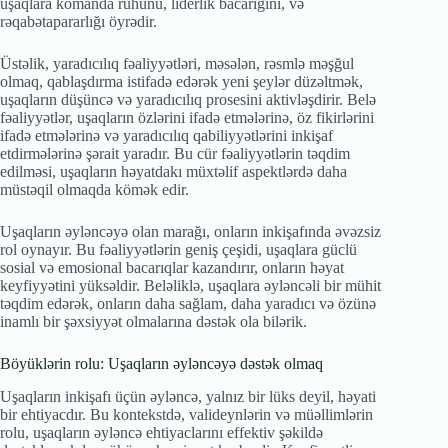
uşaqlara komanda ruhunu, liderlik bacarığını, və
rəqabətapararlığı öyrədir.
Üstəlik, yaradıcılıq fəaliyyətləri, məsələn, rəsmlə məşğul
olmaq, qablaşdırma istifadə edərək yeni şeylər düzəltmək,
uşaqların düşüncə və yaradıcılıq prosesini aktivləşdirir. Belə
fəaliyyətlər, uşaqların özlərini ifadə etmələrinə, öz fikirlərini
ifadə etmələrinə və yaradıcılıq qabiliyyətlərini inkişaf
etdirmələrinə şərait yaradır. Bu cür fəaliyyətlərin təqdim
edilməsi, uşaqların həyatdakı müxtəlif aspektlərdə daha
müstəqil olmaqda kömək edir.
Uşaqların əyləncəyə olan marağı, onların inkişafında əvəzsiz
rol oynayır. Bu fəaliyyətlərin geniş çeşidi, uşaqlara güclü
sosial və emosional bacarıqlar kazandırır, onların həyat
keyfiyyətini yüksəldir. Beləliklə, uşaqlara əyləncəli bir mühit
təqdim edərək, onların daha sağlam, daha yaradıcı və özünə
inamlı bir şəxsiyyət olmalarına dəstək ola bilərik.
Böyüklərin rolu: Uşaqların əyləncəyə dəstək olmaq
Uşaqların inkişafı üçün əyləncə, yalnız bir lüks deyil, həyati
bir ehtiyacdır. Bu kontekstdə, valideynlərin və müəllimlərin
rolu, uşaqların əyləncə ehtiyaclarını effektiv şəkildə