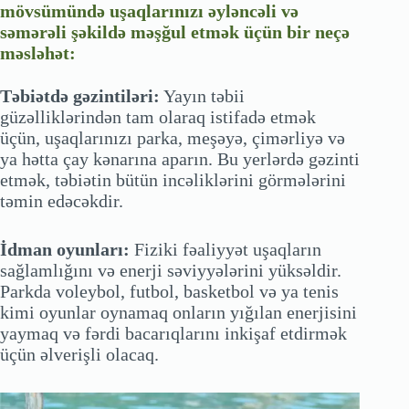
mövsümündə uşaqlarınızı əyləncəli və
səmərəli şəkildə məşğul etmək üçün bir neçə
məsləhət:
Təbiətdə gəzintiləri:
Yayın təbii
güzəlliklərindən tam olaraq istifadə etmək
üçün, uşaqlarınızı parka, meşəyə, çimərliyə və
ya hətta çay kənarına aparın. Bu yerlərdə gəzinti
etmək, təbiətin bütün incəliklərini görmələrini
təmin edəcəkdir.
İdman oyunları:
Fiziki fəaliyyət uşaqların
sağlamlığını və enerji səviyyələrini yüksəldir.
Parkda voleybol, futbol, basketbol və ya tenis
kimi oyunlar oynamaq onların yığılan enerjisini
yaymaq və fərdi bacarıqlarını inkişaf etdirmək
üçün əlverişli olacaq.