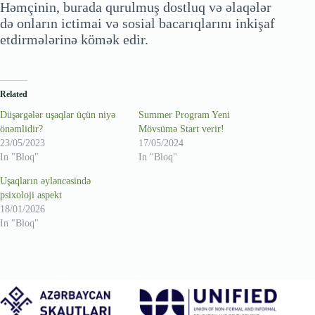
Həmçinin, burada qurulmuş dostluq və əlaqələr
də onların ictimai və sosial bacarıqlarını inkişaf
etdirmələrinə kömək edir.
Related
Düşərgələr uşaqlar üçün niyə
Summer Program Yeni
önəmlidir?
Mövsümə Start verir!
23/05/2023
17/05/2024
In "Bloq"
In "Bloq"
Uşaqların əyləncəsində
psixoloji aspekt
18/01/2026
In "Bloq"