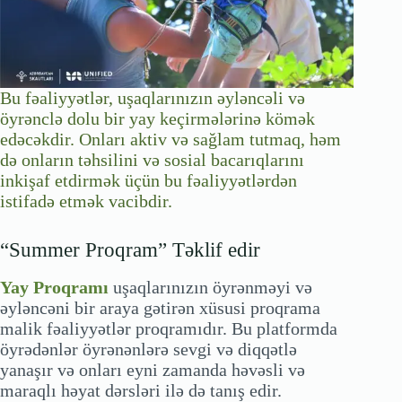
Bu fəaliyyətlər, uşaqlarınızın əyləncəli və
öyrənclə dolu bir yay keçirmələrinə kömək
edəcəkdir. Onları aktiv və sağlam tutmaq, həm
də onların təhsilini və sosial bacarıqlarını
inkişaf etdirmək üçün bu fəaliyyətlərdən
istifadə etmək vacibdir.
“Summer Proqram” Təklif edir
Yay Proqramı
uşaqlarınızın öyrənməyi və
əyləncəni bir araya gətirən xüsusi proqrama
malik fəaliyyətlər proqramıdır. Bu platformda
öyrədənlər öyrənənlərə sevgi və diqqətlə
yanaşır və onları eyni zamanda həvəsli və
maraqlı həyat dərsləri ilə də tanış edir.