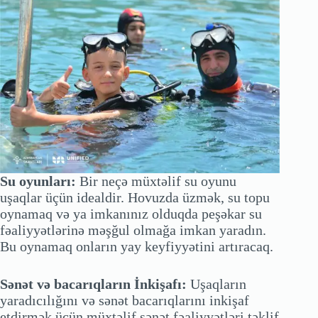
Su oyunları:
Bir neçə müxtəlif su oyunu
uşaqlar üçün idealdir. Hovuzda üzmək, su topu
oynamaq və ya imkanınız olduqda peşəkar su
fəaliyyətlərinə məşğul olmağa imkan yaradın.
Bu oynamaq onların yay keyfiyyətini artıracaq.
Sənət və bacarıqların İnkişafı:
Uşaqların
yaradıcılığını və sənət bacarıqlarını inkişaf
etdirmək üçün müxtəlif sənət fəaliyyətləri təklif