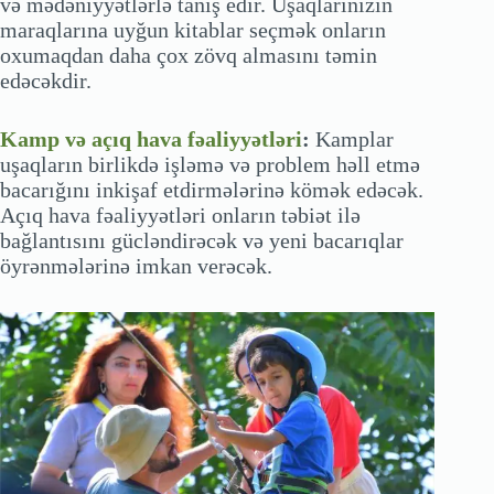
və mədəniyyətlərlə tanış edir. Uşaqlarınızın
maraqlarına uyğun kitablar seçmək onların
oxumaqdan daha çox zövq almasını təmin
edəcəkdir.
Kamp və açıq hava fəaliyyətləri
:
Kamplar
uşaqların birlikdə işləmə və problem həll etmə
bacarığını inkişaf etdirmələrinə kömək edəcək.
Açıq hava fəaliyyətləri onların təbiət ilə
bağlantısını gücləndirəcək və yeni bacarıqlar
öyrənmələrinə imkan verəcək.