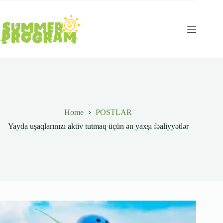
Skip
to
content
Home
POSTLAR
Yayda uşaqlarınızı aktiv tutmaq üçün ən yaxşı fəaliyyətlər